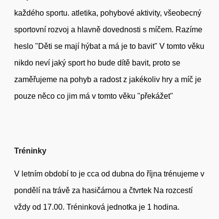
každého sportu. atletika, pohybové aktivity, všeobecný
sportovní rozvoj a hlavně dovednosti s míčem. Razíme
heslo "Děti se mají hýbat a má je to bavit" V tomto věku
nikdo neví jaký sport ho bude dítě bavit, proto se
zaměřujeme na pohyb a radost z jakékoliv hry a míč je
pouze něco co jim má v tomto věku "překážet"
Tréninky
V letním období to je cca od dubna do října trénujeme
v
pondělí
na trávě za hasičárnou a
čtvrtek
Na rozcestí
vždy
od 1
7
.
0
0. Tréninková jednotka je 1 hodina.