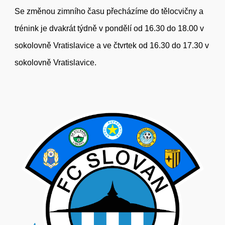
Se změnou zimního času přecházíme do tělocvičny a
trénink je
dvakrát
týdně v pondělí od 1
6
.
3
0 do 18.00 v
sokolovně Vratislavice a
ve čtvrtek od 16.30 do 17.30 v
sokolovně Vratislavi
ce
.