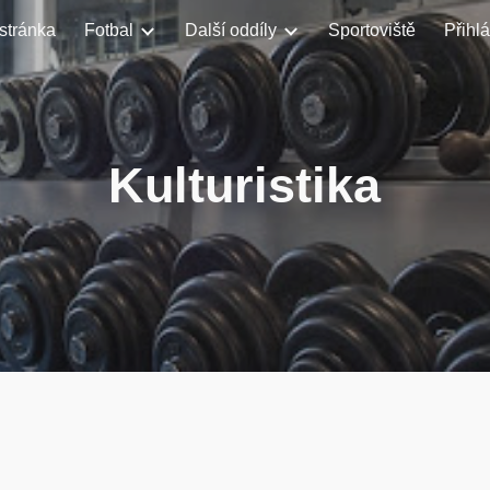
stránka
Fotbal
Další oddíly
Sportoviště
Přihl
ip to main content
Skip to navigat
Kulturistika