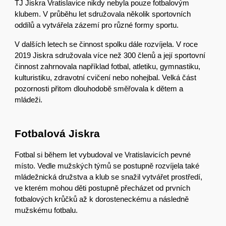
TJ Jiskra Vratislavice nikdy nebyla pouze fotbalovým
klubem. V průběhu let sdružovala několik sportovních
oddílů a vytvářela zázemí pro různé formy sportu.
V dalších letech se činnost spolku dále rozvíjela. V roce
2019 Jiskra sdružovala více než 300 členů a její sportovní
činnost zahrnovala například fotbal, atletiku, gymnastiku,
kulturistiku, zdravotní cvičení nebo nohejbal. Velká část
pozornosti přitom dlouhodobě směřovala k dětem a
mládeži.
Fotbalová Jiskra
Fotbal si během let vybudoval ve Vratislavicích pevné
místo. Vedle mužských týmů se postupně rozvíjela také
mládežnická družstva a klub se snažil vytvářet prostředí,
ve kterém mohou děti postupně přecházet od prvních
fotbalových krůčků až k dorosteneckému a následně
mužskému fotbalu.