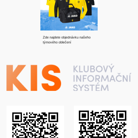
Zde najdete objednávku našeho
týmového oblečení