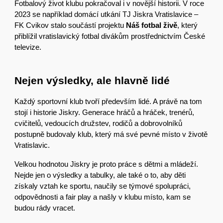
Fotbalový život klubu pokračoval i v novější historii. V roce
2023 se například domácí utkání TJ Jiskra Vratislavice –
FK Cvikov stalo součástí projektu
Náš fotbal živě
, který
přiblížil vratislavický fotbal divákům prostřednictvím České
televize.
Nejen výsledky, ale hlavně lidé
Každý sportovní klub tvoří především lidé. A právě na tom
stojí i historie Jiskry. Generace hráčů a hráček, trenérů,
cvičitelů, vedoucích družstev, rodičů a dobrovolníků
postupně budovaly klub, který má své pevné místo v životě
Vratislavic.
Velkou hodnotou Jiskry je proto práce s dětmi a mládeží.
Nejde jen o výsledky a tabulky, ale také o to, aby děti
získaly vztah ke sportu, naučily se týmové spolupráci,
odpovědnosti a fair play a našly v klubu místo, kam se
budou rády vracet.